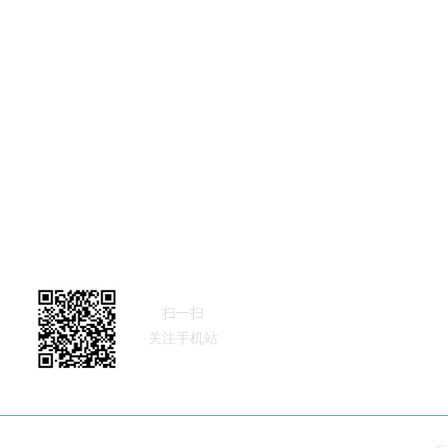
青岛美可丰化肥有限公司
联系人：姜经理
电 话：0532-86788796
手 机：13156241212
地 址：山东省青岛市黄岛区茂山路316号
扫一扫
关注手机站